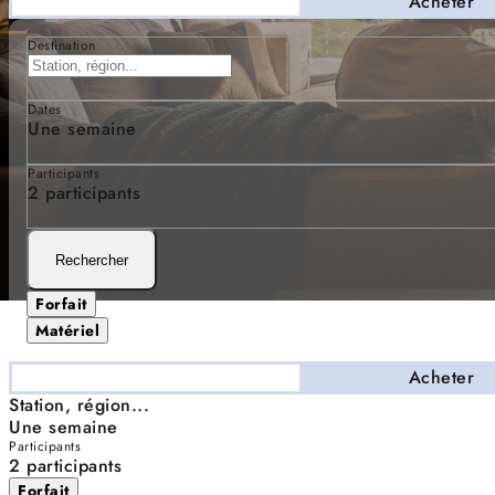
Séjourner
Acheter
Destination
Dates
Une semaine
Participants
2 participants
Rechercher
Forfait
Matériel
Séjourner
Acheter
Station, région...
Une semaine
Participants
2 participants
Forfait