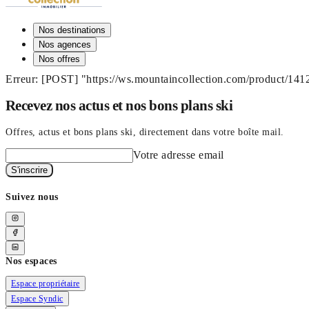
Nos destinations
Nos agences
Nos offres
Erreur: [POST] "https://ws.mountaincollection.com/product/14
Recevez nos actus et nos bons plans ski
Offres, actus et bons plans ski, directement dans votre boîte mail.
Votre adresse email
S'inscrire
Suivez nous
Nos espaces
Espace propriétaire
Espace Syndic