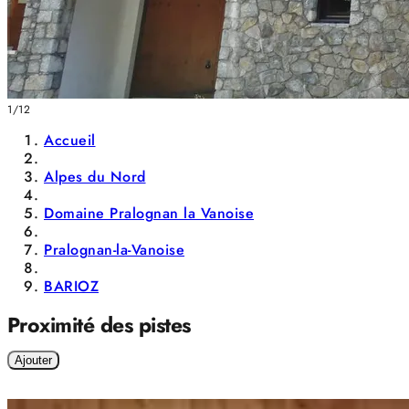
1/12
Accueil
Alpes du Nord
Domaine Pralognan la Vanoise
Pralognan-la-Vanoise
BARIOZ
Proximité des pistes
Ajouter