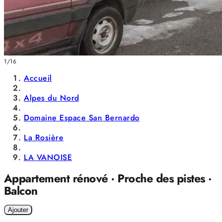
1/16
Accueil
Alpes du Nord
Domaine Espace San Bernardo
La Rosière
LA VANOISE
Appartement rénové · Proche des pistes ·
Balcon
Ajouter