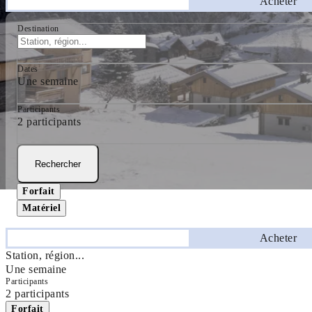
Séjourner
Acheter
Destination
Dates
Une semaine
Participants
2 participants
Rechercher
Forfait
Matériel
Séjourner
Acheter
Station, région...
Une semaine
Participants
2 participants
Forfait