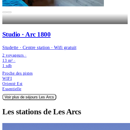
Studio · Arc 1800
Studette · Centre station · Wifi gratuit
2 voyageurs ·
13 m² ·
1
sdb
Proche des pistes
WIFI
Orienté Est
Essentielle
Voir plus de séjours Les Arcs
Les stations de Les Arcs