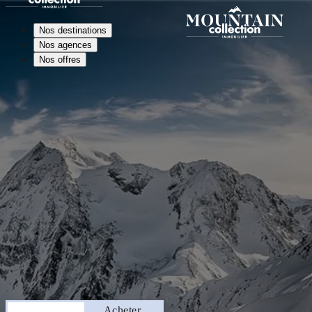
Nos destinations
Nos agences
Nos offres
Séjourner
Acheter