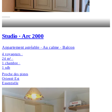
Studio · Arc 2000
Appartement agréable · Au calme · Balcon
4 voyageurs ·
24 m² ·
1 chambre
·
1
sdb
Proche des pistes
Orienté Est
Essentielle