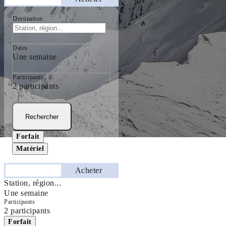
Destination
Dates
Une semaine
Participants
2 participants
Rechercher
Forfait
Matériel
Séjourner
Acheter
Station, région...
Une semaine
Participants
2 participants
Forfait