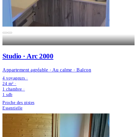
Studio · Arc 2000
Appartement agréable · Au calme · Balcon
4 voyageurs ·
24 m² ·
1 chambre
·
1
sdb
Proche des pistes
Essentielle