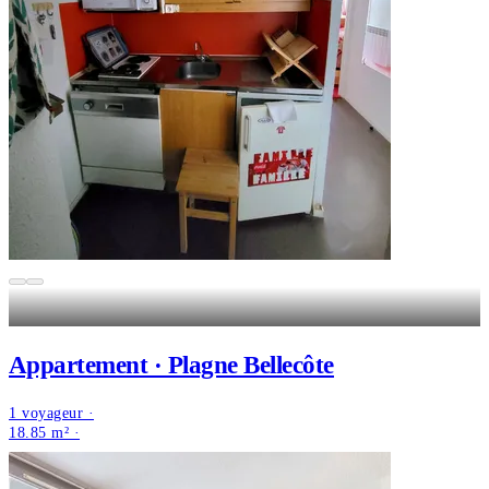
Appartement · Plagne Bellecôte
1 voyageur ·
18.85 m² ·