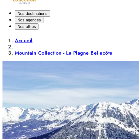
Nos destinations
Nos agences
Nos offres
Accueil
Mountain Collection - La Plagne Bellecôte