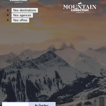
Nos destinations
Nos agences
Nos offres
Séjourner
Acheter