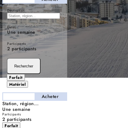
Destination
Dates
Une semaine
Participants
2 participants
Rechercher
Forfait
Matériel
Séjourner
Acheter
Station, région...
Une semaine
Participants
2 participants
Forfait