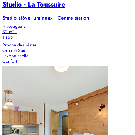
Studio · La Toussuire
Studio alôve lumineux · Centre station
4 voyageurs ·
32 m² ·
1
sdb
Proche des pistes
Orienté Sud
Lave vaisselle
Confort