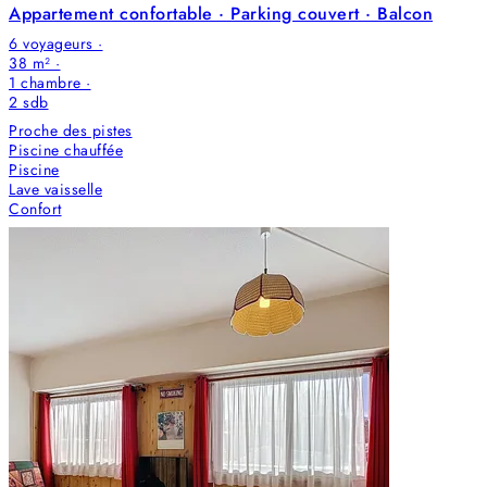
Appartement confortable · Parking couvert · Balcon
6 voyageurs ·
38 m² ·
1 chambre
·
2
sdb
Proche des pistes
Piscine chauffée
Piscine
Lave vaisselle
Confort