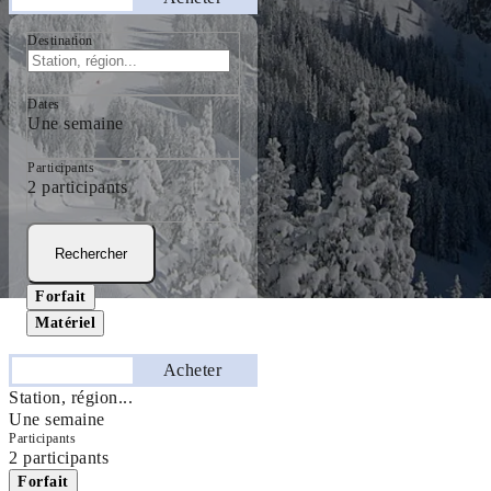
Destination
Dates
Une semaine
Participants
2 participants
Rechercher
Forfait
Matériel
Séjourner
Acheter
Station, région...
Une semaine
Participants
2 participants
Forfait