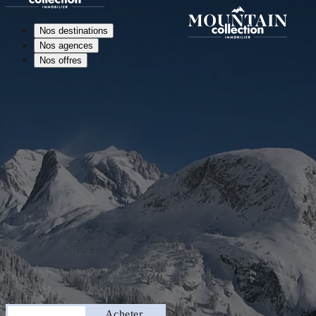
Nos destinations
Nos agences
Nos offres
Séjourner
Acheter