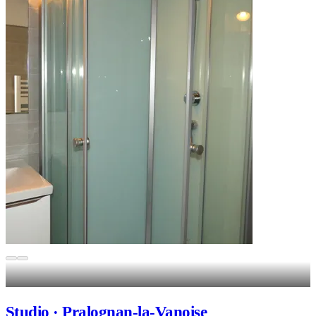
Studio · Pralognan-la-Vanoise