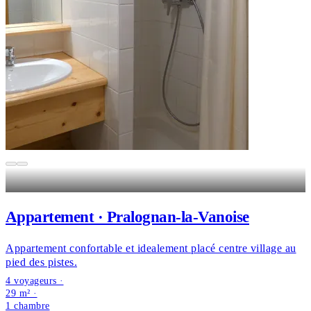
Appartement · Pralognan-la-Vanoise
Appartement confortable et idealement placé centre village au
pied des pistes.
4 voyageurs ·
29 m² ·
1 chambre