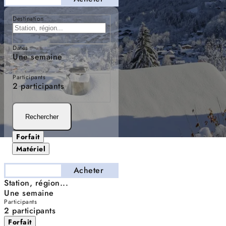
Destination
Dates
Une semaine
Participants
2 participants
Rechercher
Forfait
Matériel
Séjourner
Acheter
Station, région...
Une semaine
Participants
2 participants
Forfait