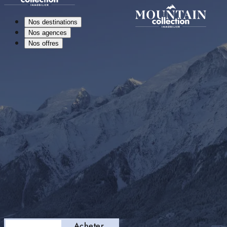
Nos destinations
Nos agences
Nos offres
Séjourner
Acheter