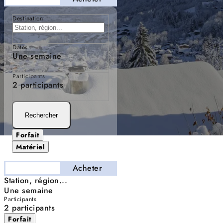
Destination
Dates
Une semaine
Participants
2 participants
Rechercher
Forfait
Matériel
Séjourner
Acheter
Station, région...
Une semaine
Participants
2 participants
Forfait