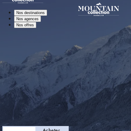
Nos destinations
Nos agences
Nos offres
Séjourner
Acheter