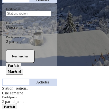
Destination
Dates
Une semaine
Participants
2 participants
Rechercher
Forfait
Matériel
Séjourner
Acheter
Station, région...
Une semaine
Participants
2 participants
Forfait