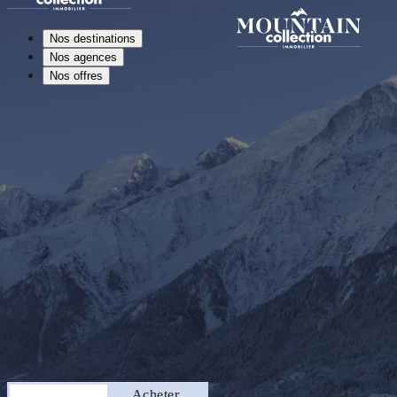
Nos destinations
Nos agences
Nos offres
Séjourner
Acheter