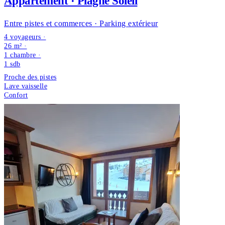
Appartement · Plagne Soleil
Entre pistes et commerces · Parking extérieur
4 voyageurs ·
26 m² ·
1 chambre
·
1
sdb
Proche des pistes
Lave vaisselle
Confort