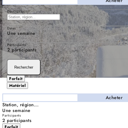
Séjourner
Acheter
Destination
Dates
Une semaine
Participants
2 participants
Rechercher
Forfait
Matériel
Séjourner
Acheter
Station, région...
Une semaine
Participants
2 participants
Forfait