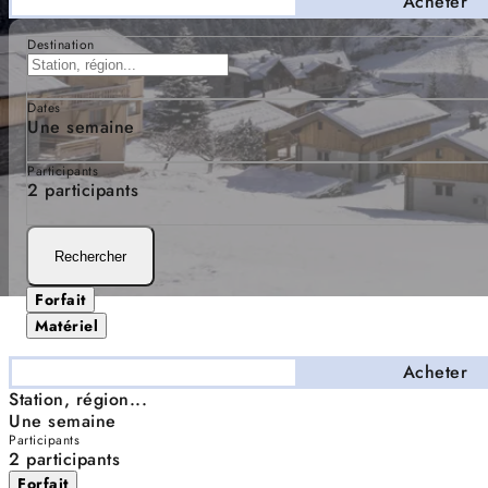
Séjourner
Acheter
Destination
Dates
Une semaine
Participants
2 participants
Rechercher
Forfait
Matériel
Séjourner
Acheter
Station, région...
Une semaine
Participants
2 participants
Forfait