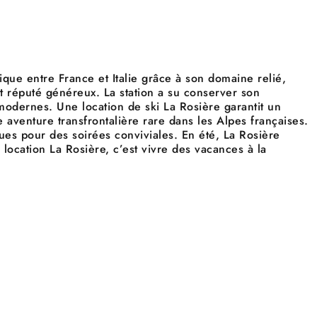
ique entre France et Italie grâce à son domaine relié,
 réputé généreux. La station a su conserver son
modernes. Une location de ski La Rosière garantit un
e aventure transfrontalière rare dans les Alpes françaises.
iques pour des soirées conviviales. En été, La Rosière
location La Rosière, c’est vivre des vacances à la