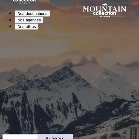
Nos destinations
Nos agences
Nos offres
Séjourner
Acheter