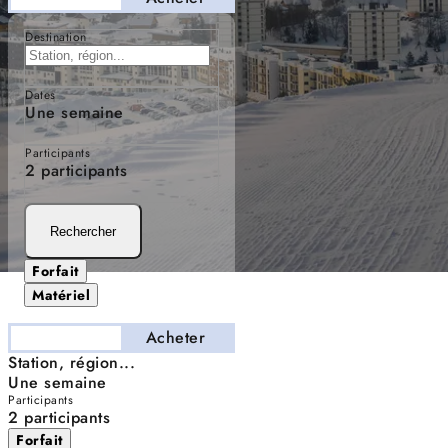
Destination
Dates
Une semaine
Participants
2 participants
Rechercher
Forfait
Matériel
Séjourner
Acheter
Station, région...
Une semaine
Participants
2 participants
Forfait