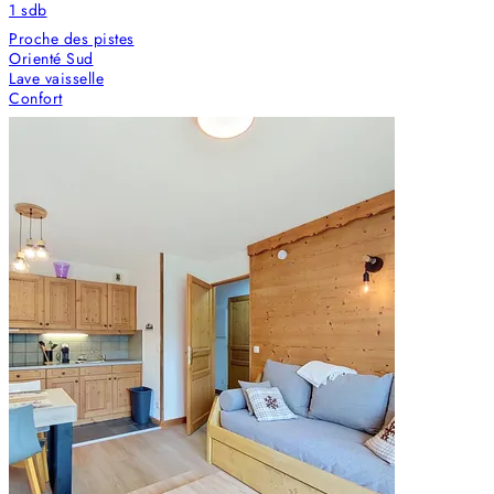
1
sdb
Proche des pistes
Orienté Sud
Lave vaisselle
Confort