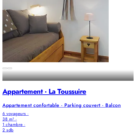
Appartement · La Toussuire
Appartement confortable · Parking couvert · Balcon
6 voyageurs ·
38 m² ·
1 chambre
·
2
sdb