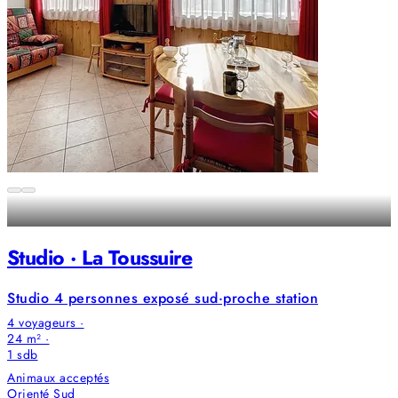
Studio · La Toussuire
Studio 4 personnes exposé sud·proche station
4 voyageurs ·
24 m² ·
1
sdb
Animaux acceptés
Orienté Sud