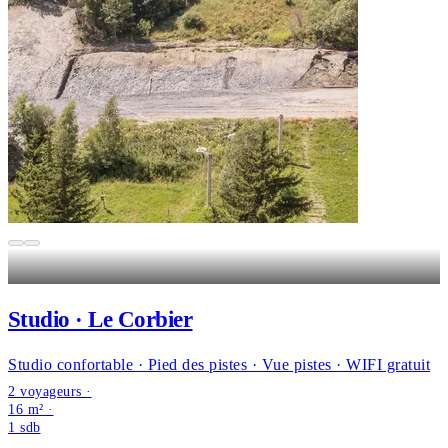
Studio · Le Corbier
Studio confortable · Pied des pistes · Vue pistes · WIFI gratuit
2 voyageurs ·
16 m² ·
1
sdb