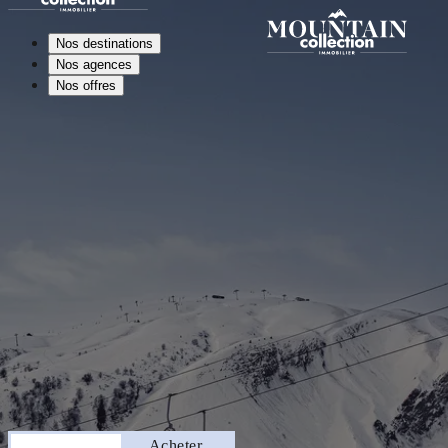
Nos destinations
Nos agences
Nos offres
Séjourner
Acheter