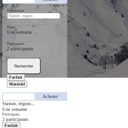
Destination
Dates
Une semaine
Participants
2 participants
Rechercher
Forfait
Matériel
Séjourner
Acheter
Station, région...
Une semaine
Participants
2 participants
Forfait