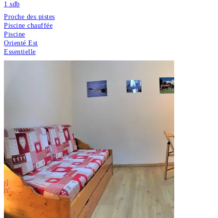
1
sdb
Proche des pistes
Piscine chauffée
Piscine
Orienté Est
Essentielle