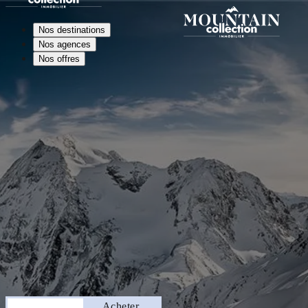
Nos destinations
Nos agences
Nos offres
Séjourner
Acheter