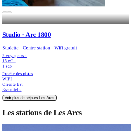
Studio · Arc 1800
Studette · Centre station · Wifi gratuit
2 voyageurs ·
13 m² ·
1
sdb
Proche des pistes
WIFI
Orienté Est
Essentielle
Voir plus de séjours Les Arcs
Les stations de Les Arcs