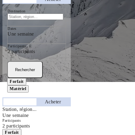
Destination
Dates
Une semaine
Participants
2 participants
Rechercher
Forfait
Matériel
Séjourner
Acheter
Station, région...
Une semaine
Participants
2 participants
Forfait