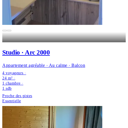
Studio · Arc 2000
Appartement agréable · Au calme · Balcon
4 voyageurs ·
24 m² ·
1 chambre
·
1
sdb
Proche des pistes
Essentielle