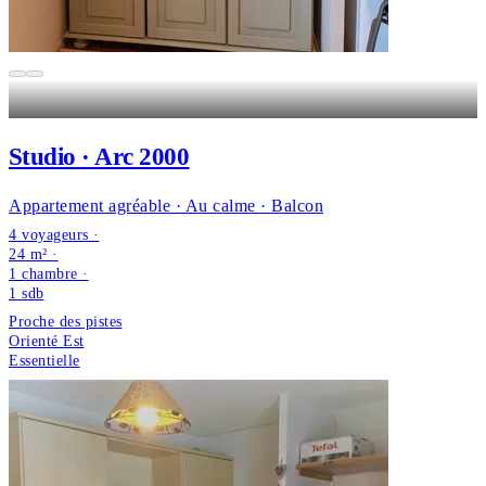
Studio · Arc 2000
Appartement agréable · Au calme · Balcon
4 voyageurs ·
24 m² ·
1 chambre
·
1
sdb
Proche des pistes
Orienté Est
Essentielle