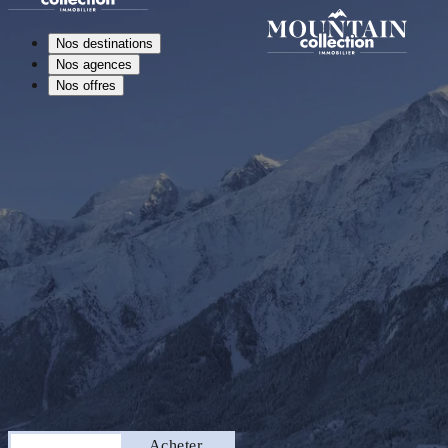
Nos destinations
Nos agences
Nos offres
Séjourner
Acheter