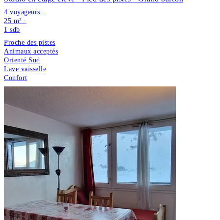
4 voyageurs ·
25 m² ·
1
sdb
Proche des pistes
Animaux acceptés
Orienté Sud
Lave vaisselle
Confort