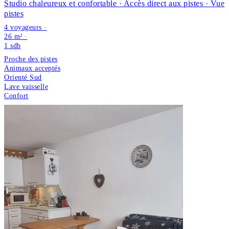
Studio chaleureux et confortable · Accès direct aux pistes · Vue
pistes
4 voyageurs ·
26 m² ·
1
sdb
Proche des pistes
Animaux acceptés
Orienté Sud
Lave vaisselle
Confort