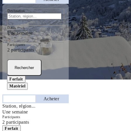
Destination
Dates
Une semaine
Participants
2 participants
Rechercher
Forfait
Matériel
Séjourner
Acheter
Station, région...
Une semaine
Participants
2 participants
Forfait