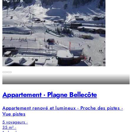
Appartement · Plagne Bellecôte
Appartement renové et lumineux · Proche des pistes ·
Vue pistes
5 voyageurs ·
35 m² ·