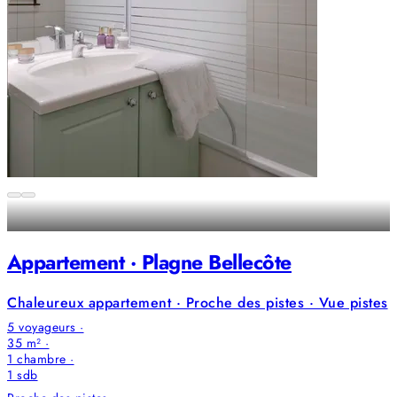
Appartement · Plagne Bellecôte
Chaleureux appartement · Proche des pistes · Vue pistes
5 voyageurs ·
35 m² ·
1 chambre
·
1
sdb