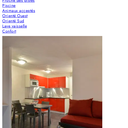
Proche des pistes
Piscine
Animaux acceptés
Orienté Ouest
Orienté Sud
Lave vaisselle
Confort