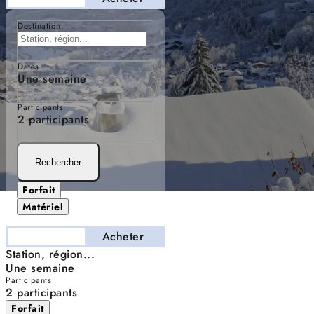
Destination
Dates
Une semaine
Participants
2 participants
Rechercher
Forfait
Matériel
Séjourner
Acheter
Station, région...
Une semaine
Participants
2 participants
Forfait