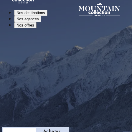
Nos destinations
Nos agences
Nos offres
Séjourner
Acheter