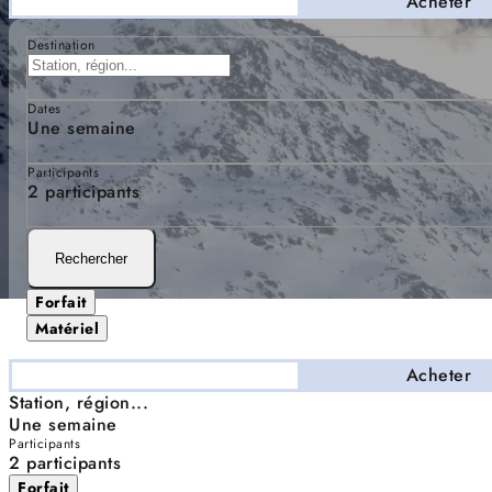
Séjourner
Acheter
Destination
Dates
Une semaine
Participants
2 participants
Rechercher
Forfait
Matériel
Séjourner
Acheter
Station, région...
Une semaine
Participants
2 participants
Forfait