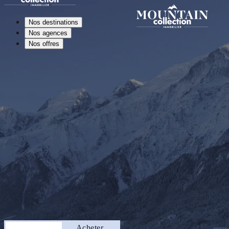
Nos destinations
Nos agences
Nos offres
Séjourner
Acheter