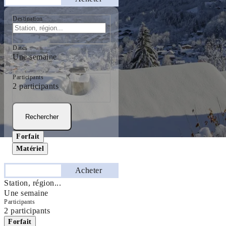
Destination
Dates
Une semaine
Participants
2 participants
Rechercher
Forfait
Matériel
Séjourner
Acheter
Station, région...
Une semaine
Participants
2 participants
Forfait