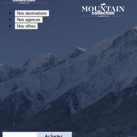
Nos destinations
Nos agences
Nos offres
Séjourner
Acheter