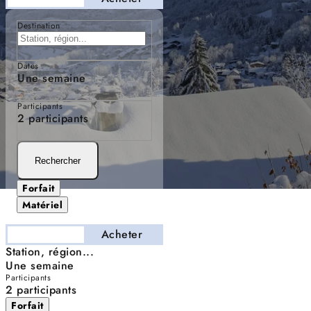
Destination
Dates
Une semaine
Participants
2 participants
Rechercher
Forfait
Matériel
Séjourner
Acheter
Station, région...
Une semaine
Participants
2 participants
Forfait