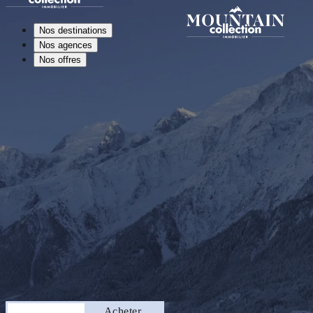
Nos destinations
Nos agences
Nos offres
Séjourner
Acheter