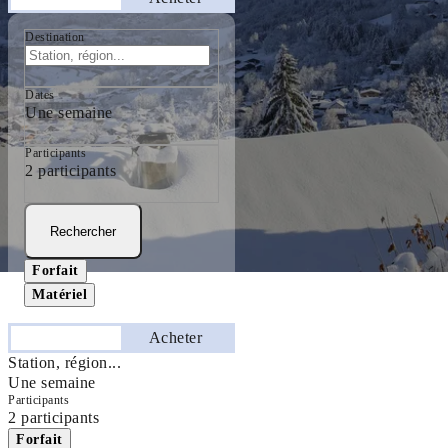
Destination
Dates
Une semaine
Participants
2 participants
Rechercher
Forfait
Matériel
Séjourner
Acheter
Station, région...
Une semaine
Participants
2 participants
Forfait