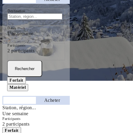
Destination
Dates
Une semaine
Participants
2 participants
Rechercher
Forfait
Matériel
Séjourner
Acheter
Station, région...
Une semaine
Participants
2 participants
Forfait