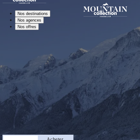
Nos destinations
Nos agences
Nos offres
Séjourner
Acheter