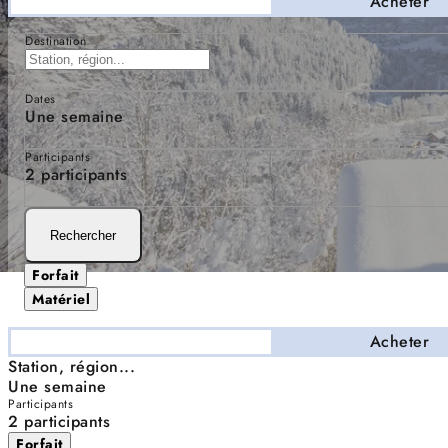
Séjourner
Acheter
Destination
Dates
Une semaine
Participants
2 participants
Rechercher
Forfait
Matériel
Séjourner
Acheter
Station, région...
Une semaine
Participants
2 participants
Forfait