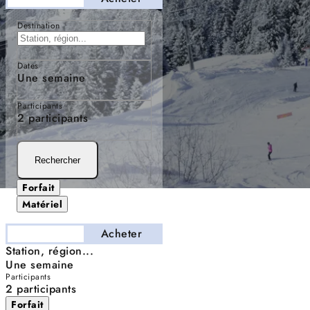
Destination
Dates
Une semaine
Participants
2 participants
Rechercher
Forfait
Matériel
Séjourner
Acheter
Station, région...
Une semaine
Participants
2 participants
Forfait