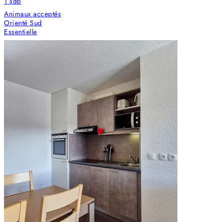
1
sdb
Animaux acceptés
Orienté Sud
Essentielle