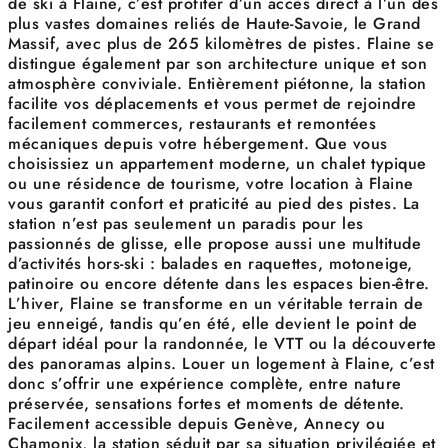
de ski à Flaine, c’est profiter d’un accès direct à l’un des
plus vastes domaines reliés de Haute-Savoie, le Grand
Massif, avec plus de 265 kilomètres de pistes. Flaine se
distingue également par son architecture unique et son
atmosphère conviviale. Entièrement piétonne, la station
facilite vos déplacements et vous permet de rejoindre
facilement commerces, restaurants et remontées
mécaniques depuis votre hébergement. Que vous
choisissiez un appartement moderne, un chalet typique
ou une résidence de tourisme, votre location à Flaine
vous garantit confort et praticité au pied des pistes. La
station n’est pas seulement un paradis pour les
passionnés de glisse, elle propose aussi une multitude
d’activités hors-ski : balades en raquettes, motoneige,
patinoire ou encore détente dans les espaces bien-être.
L’hiver, Flaine se transforme en un véritable terrain de
jeu enneigé, tandis qu’en été, elle devient le point de
départ idéal pour la randonnée, le VTT ou la découverte
des panoramas alpins. Louer un logement à Flaine, c’est
donc s’offrir une expérience complète, entre nature
préservée, sensations fortes et moments de détente.
Facilement accessible depuis Genève, Annecy ou
Chamonix, la station séduit par sa situation privilégiée et