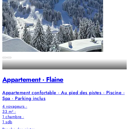
Appartement · Flaine
Appartement confortable · Au pied des pistes · Piscine ·
Spa · Parking inclus
4 voyageurs ·
33 m² ·
1 chambre
·
1
sdb