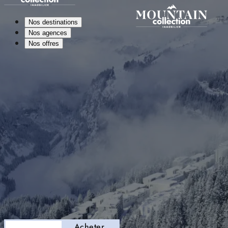
Nos destinations
Nos agences
Nos offres
Séjourner
Acheter