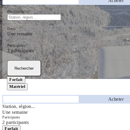
Séjourner
Acheter
Destination
Dates
Une semaine
Participants
2 participants
Rechercher
Forfait
Matériel
Séjourner
Acheter
Station, région...
Une semaine
Participants
2 participants
Forfait