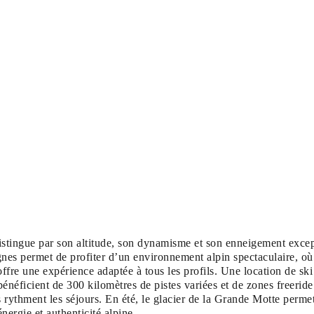
distingue par son altitude, son dynamisme et son enneigement exce
gnes permet de profiter d’un environnement alpin spectaculaire, où
offre une expérience adaptée à tous les profils. Une location de ski
énéficient de 300 kilomètres de pistes variées et de zones freerid
fs rythment les séjours. En été, le glacier de la Grande Motte perme
nergie et authenticité alpine.