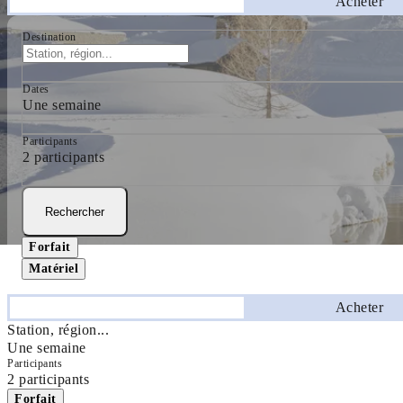
Séjourner
Acheter
Destination
Dates
Une semaine
Participants
2 participants
Rechercher
Forfait
Matériel
Séjourner
Acheter
Station, région...
Une semaine
Participants
2 participants
Forfait