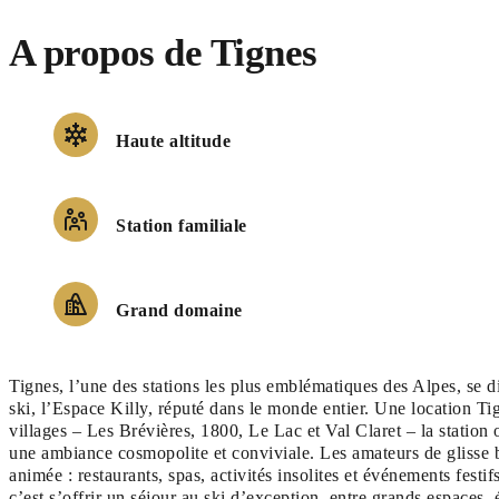
A propos de Tignes
Haute altitude
Station familiale
Grand domaine
Tignes, l’une des stations les plus emblématiques des Alpes, se 
ski, l’Espace Killy, réputé dans le monde entier. Une location Ti
villages – Les Brévières, 1800, Le Lac et Val Claret – la station 
une ambiance cosmopolite et conviviale. Les amateurs de glisse b
animée : restaurants, spas, activités insolites et événements festi
c’est s’offrir un séjour au ski d’exception, entre grands espaces, é