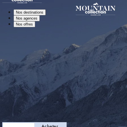
Nos destinations
Nos agences
Nos offres
Séjourner
Acheter