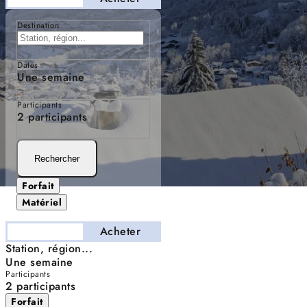
Destination
Dates
Une semaine
Participants
2 participants
Rechercher
Forfait
Matériel
Séjourner
Acheter
Station, région...
Une semaine
Participants
2 participants
Forfait