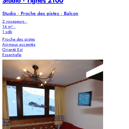
Studio · Tignes 2100
Studio · Proche des pistes · Balcon
2 voyageurs ·
14 m² ·
1
sdb
Proche des pistes
Animaux acceptés
Orienté Est
Essentielle