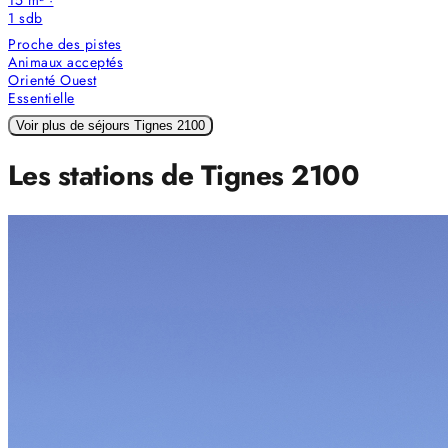
1
sdb
Proche des pistes
Animaux acceptés
Orienté Ouest
Essentielle
Voir plus de séjours Tignes 2100
Les stations de Tignes 2100